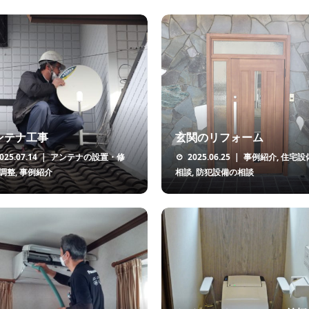
ンテナ工事
玄関のリフォーム
025.07.14
アンテナの設置・修
2025.06.25
事例紹介
,
住宅設
調整
,
事例紹介
相談
,
防犯設備の相談