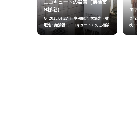
エコキュートの設置（前橋市
N様宅）
エ
2025.01.27
事例紹介
,
太陽光・蓄
2
電池・給湯器（エコキュート）のご相談
検・