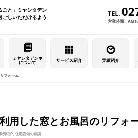
02
るごと」ミヤシタデン
TEL.
過ごしいただけるよう
営業時間：AM10
ミヤシタデンキ
サービス紹介
実績紹介
について
のリフォーム
利用した窓とお風呂のリフォ
事例紹介
,
住宅設備の相談